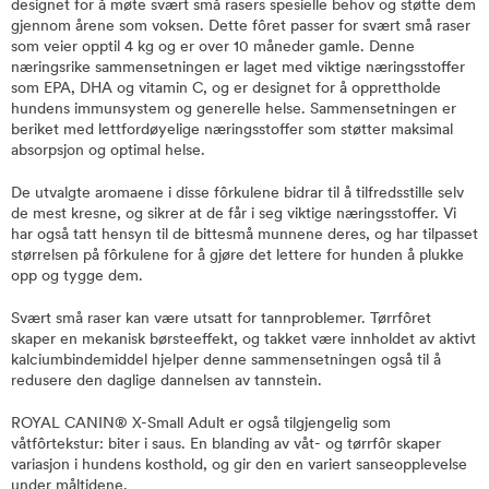
designet for å møte svært små rasers spesielle behov og støtte dem
gjennom årene som voksen. Dette fôret passer for svært små raser
som veier opptil 4 kg og er over 10 måneder gamle. Denne
næringsrike sammensetningen er laget med viktige næringsstoffer
som EPA, DHA og vitamin C, og er designet for å opprettholde
hundens immunsystem og generelle helse. Sammensetningen er
beriket med lettfordøyelige næringsstoffer som støtter maksimal
absorpsjon og optimal helse.
De utvalgte aromaene i disse fôrkulene bidrar til å tilfredsstille selv
de mest kresne, og sikrer at de får i seg viktige næringsstoffer. Vi
har også tatt hensyn til de bittesmå munnene deres, og har tilpasset
størrelsen på fôrkulene for å gjøre det lettere for hunden å plukke
opp og tygge dem.
Svært små raser kan være utsatt for tannproblemer. Tørrfôret
skaper en mekanisk børsteeffekt, og takket være innholdet av aktivt
kalciumbindemiddel hjelper denne sammensetningen også til å
redusere den daglige dannelsen av tannstein.
ROYAL CANIN® X-Small Adult er også tilgjengelig som
våtfôrtekstur: biter i saus. En blanding av våt- og tørrfôr skaper
variasjon i hundens kosthold, og gir den en variert sanseopplevelse
under måltidene.