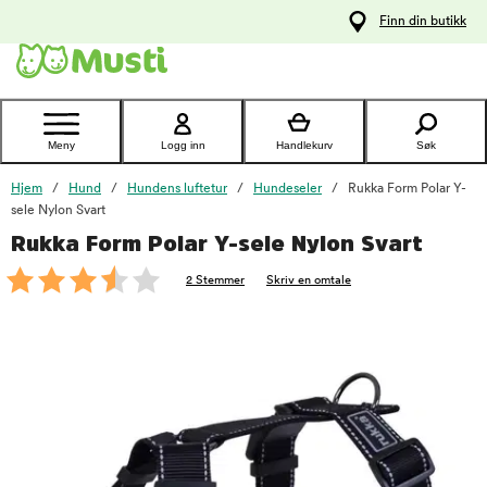
 til
Finn din butikk
oldet
Kontakt
kundeservice
Meny
Logg inn
Handlekurv
Søk
Hjem
Hund
Hundens luftetur
Hundeseler
Rukka Form Polar Y-
sele Nylon Svart
Rukka Form Polar Y-sele Nylon Svart
foo
2 Stemmer
Skriv en omtale