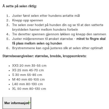
Å sette på selen riktig:
Juster først selen etter hundens antatte mål
Knepp opp spennen
Tre selen over hodet på hunden din og se til at den vatterte
brystdelen havner mellom hundens forbein
Tre deretter spennen gjennom løkken og knepp den sammen
Juster midjeremmen til ønsket størrelse -
minst to fingre skal
få plass mellom selen og hunden
Brystremmene kan også justeres slik at selen sitter optimalt
Størrelsesangivelser: størrelse, bredde, kroppsomkrets:
XXS 20 mm 35-55 cm
XS 25 mm 45-70 cm
S 30 mm 55-85 cm
M 40 mm 65-105 cm
L40 mm 80-130 cm
XL 50 mm 80-130 cm
Mer informasjon