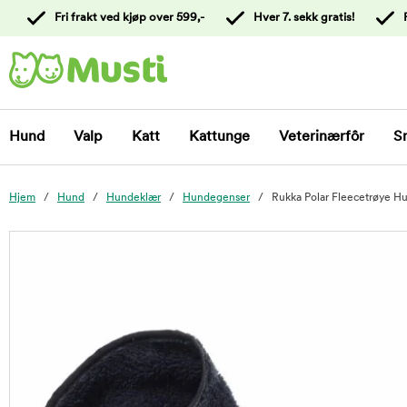
 til
Fri frakt ved kjøp over 599,-
Hver 7. sekk gratis!
oldet
Kontakt
kundeservice
Hund
Valp
Katt
Kattunge
Veterinærfôr
S
Hjem
Hund
Hundeklær
Hundegenser
Rukka Polar Fleecetrøye H
foo