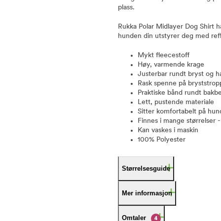
plass.
Rukka Polar Midlayer Dog Shirt har
hunden din utstyrer deg med refle
Mykt fleecestoff
Høy, varmende krage
Justerbar rundt bryst og h
Rask spenne på bryststropp
Praktiske bånd rundt bakb
Lett, pustende materiale
Sitter komfortabelt på hu
Finnes i mange størrelser - 
Kan vaskes i maskin
100% Polyester
Størrelsesguide
Mer informasjon
Omtaler
4