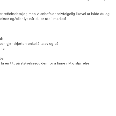
 refleksdetaljer, men vi anbefaler selvfølgelig likevel at både du og
kser og/eller lys når du er ute i mørket!
als
en gjør skjorten enkel å ta av og på
ena
nden
ta en titt på størrelsesguiden for å finne riktig størrelse