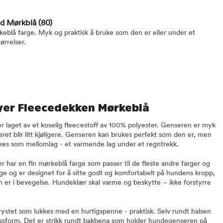
nd Mørkblå
(80)
eblå farge. Myk og praktisk å bruke som den er eller under et
ørrelser.
yer Fleecedekken Mørkeblå
 laget av et koselig fleecestoff av 100% polyester. Genseren er myk
æret blir litt kjøligere. Genseren kan brukes perfekt som den er, men
kes som mellomlag - et varmende lag under et regntrekk.
 har en fin mørkeblå farge som passer til de fleste andre farger og
ge og er designet for å sitte godt og komfortabelt på hundens kropp,
en er i bevegelse. Hundeklær skal varme og beskytte – ikke forstyrre
rystet som lukkes med en hurtigspenne - praktisk. Selv rundt halsen
 passform. Det er strikk rundt bakbena som holder hundegenseren på