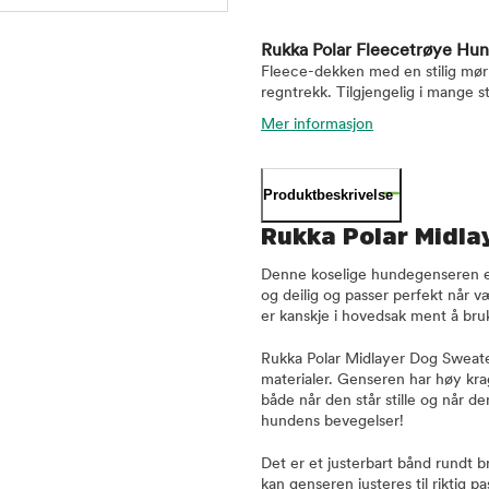
Rukka Polar Fleecetrøye Hu
Fleece-dekken med en stilig mørk
regntrekk. Tilgjengelig i mange st
Mer informasjon
Produktbeskrivelse
Rukka Polar Midla
Denne koselige hundegenseren er
og deilig og passer perfekt når v
er kanskje i hovedsak ment å bru
Rukka Polar Midlayer Dog Sweater
materialer. Genseren har høy kra
både når den står stille og når d
hundens bevegelser!
Det er et justerbart bånd rundt b
kan genseren justeres til riktig