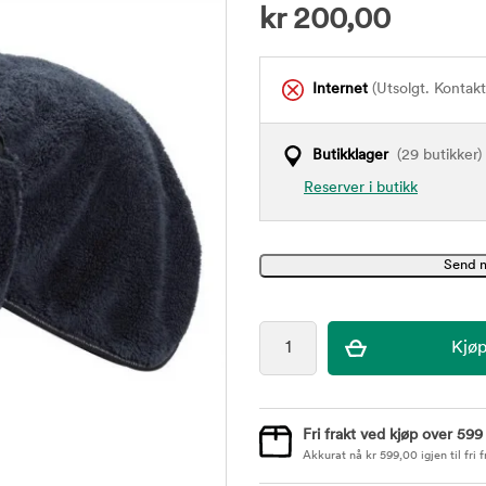
kr
200,00
Internet
(Utsolgt. Kontak
Butikklager
(29 butikker)
Reserver i butikk
Fri frakt ved kjøp over 599
Akkurat nå
kr
599,00
igjen til fri f