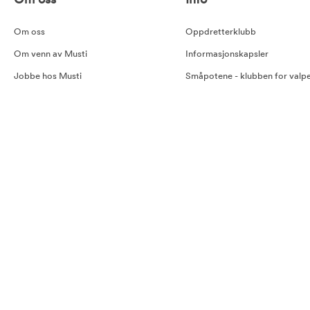
Om oss
Info
Om oss
Oppdretterklubb
Om venn av Musti
Informasjonskapsler
Jobbe hos Musti
Småpotene - klubben for valp
kattunger
Personvern hos Musti Group Nordic
Musti Informerer
Her åpner Musti snart!
NKK og Musti
Åpenhetsloven