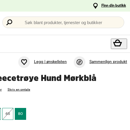
Finn din butikk
Søk blant produkter, tjenester og butikker
Legg i ønskelisten
Sammenlign produkt
leecetrøye Hund Mørkblå
r
Skriv en omtale
65
80