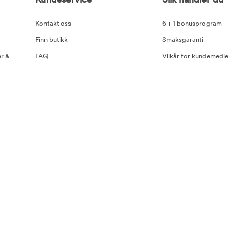
Kundeservice
Slik handler du
Kontakt oss
6 + 1 bonusprogram
Finn butikk
Smaksgaranti
er &
FAQ
Vilkår for kundemedl
Brukervilkår
Betaling og leveranse
Retur
Abonnementsvilkår
Rabattkoder og konku