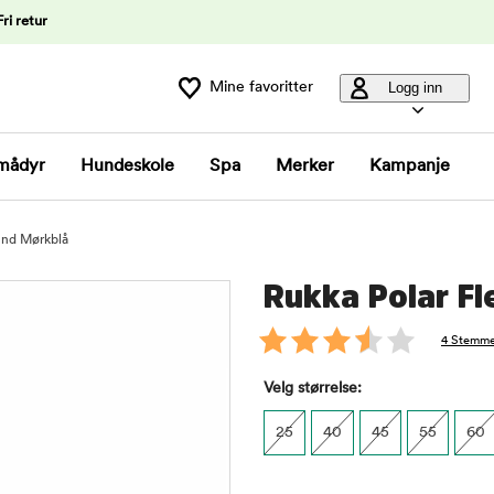
Fri retur
Mine favoritter
Logg inn
mådyr
Hundeskole
Spa
Merker
Kampanje
und Mørkblå
Rukka Polar F
4 Stemme
Velg størrelse:
25
40
45
55
60