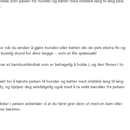
ak som passer for hunder og katter med middels lang til lang pels.
.
 når du ønsker å gjøre hunden eller katten din sin pels ekstra fin og
 koselig stund for dere begge – som et lite spabesøk!
r et bambushåndtak som er behagelig å holde i, og den finnes i to
t for å børste pelsen til hunder og katter med middels lang til lang
fy, og hjelper deg selvfølgelig også med å ta vekk barnåler fra pelsen
floker i pelsen anbefaler vi at du først grer dem ut med en kam eller
nne børsten.