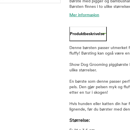
Børste med pigger og bambushåndt
Børsten finnes i to ulike størrelser
Mer informasjon
Produktbeskrivelse
Denne børsten passer utmerket for
fluffy! Børsting kan også være en
Show Dog Grooming piggbørste ha
ulike størrelser.
En børste som denne passer perfek
pels. Den gjør pelsen myk og fluf
etter en tur i skogen!
Hvis hunden eller katten din har 
lignende, før du børster med de
Størrelse: