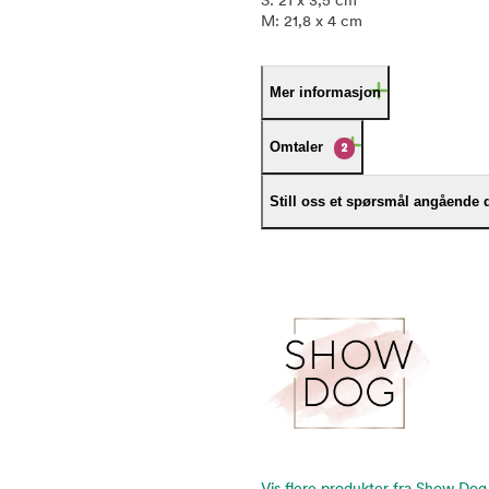
S: 21 x 3,5 cm
M: 21,8 x 4 cm
Mer informasjon
Omtaler
2
Still oss et spørsmål angående 