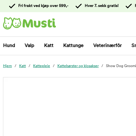
 til
Fri frakt ved kjøp over 599,-
Hver 7. sekk gratis!
oldet
Kontakt
kundeservice
Hund
Valp
Katt
Kattunge
Veterinærfôr
S
Hjem
Katt
Kattepleie
Kattebørster og klosakser
Show Dog Groomin
foo