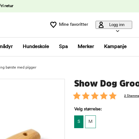
Fri retur
Mine favoritter
Logg inn
mådyr
Hundeskole
Spa
Merker
Kampanje
g børste med pigger
Show Dog Groo
2 Stemme
Velg størrelse:
S
M