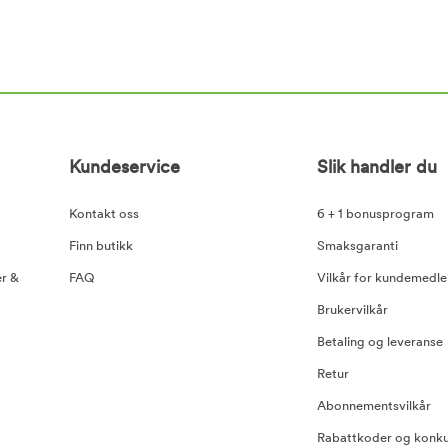
Kundeservice
Slik handler du
Kontakt oss
6 + 1 bonusprogram
Finn butikk
Smaksgaranti
er &
FAQ
Vilkår for kundemedl
Brukervilkår
Betaling og leveranse
Retur
Abonnementsvilkår
Rabattkoder og konku