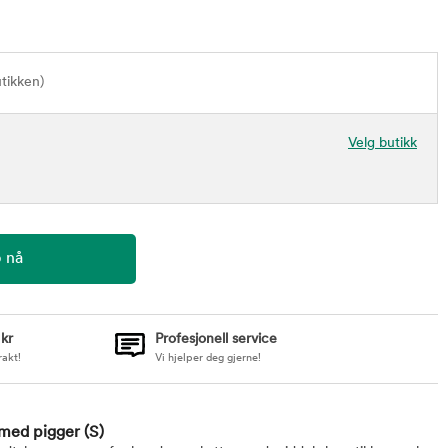
utikken)
Velg butikk
 kr
Profesjonell service
rakt!
Vi hjelper deg gjerne!
 med pigger
(S)