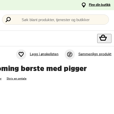
Finn din butikk
Søk blant produkter, tjenester og butikker
Legg i ønskelisten
Sammenlign produkt
ming børste med pigger
r
Skriv en omtale