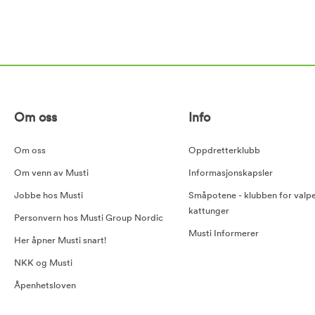
Om oss
Info
Om oss
Oppdretterklubb
Om venn av Musti
Informasjonskapsler
Jobbe hos Musti
Småpotene - klubben for valp
kattunger
Personvern hos Musti Group Nordic
Musti Informerer
Her åpner Musti snart!
NKK og Musti
Åpenhetsloven