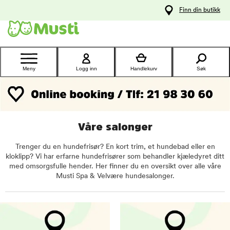
 til
Finn din butikk
oldet
Kontakt
kundeservice
Meny
Logg inn
Handlekurv
Søk
Våre salonger
Trenger du en hundefrisør? En kort trim, et hundebad eller en
kloklipp? Vi har erfarne hundefrisører som behandler kjæledyret ditt
med omsorgsfulle hender. Her finner du en oversikt over alle våre
Musti Spa & Velvære hundesalonger.