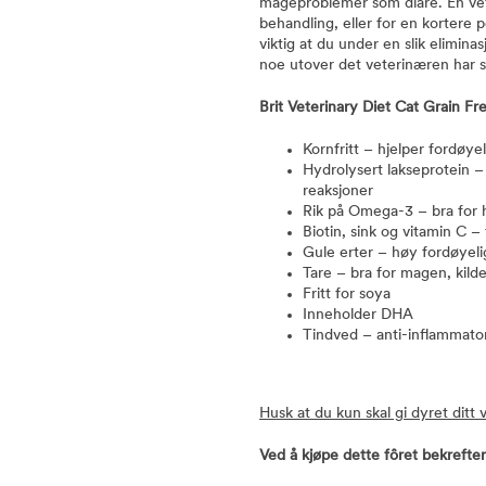
mageproblemer som diaré. En vete
behandling, eller for en kortere 
viktig at du under en slik elimina
noe utover det veterinæren har s
Brit Veterinary Diet Cat Grain Fr
Kornfritt – hjelper fordøye
Hydrolysert lakseprotein – 
reaksjoner
Rik på Omega-3 – bra for 
Biotin, sink og vitamin C 
Gule erter – høy fordøyel
Tare – bra for magen, kilde 
Fritt for soya
Inneholder DHA
Tindved – anti-inflammato
Husk at du kun skal gi dyret ditt 
Ved å kjøpe dette fôret bekrefte