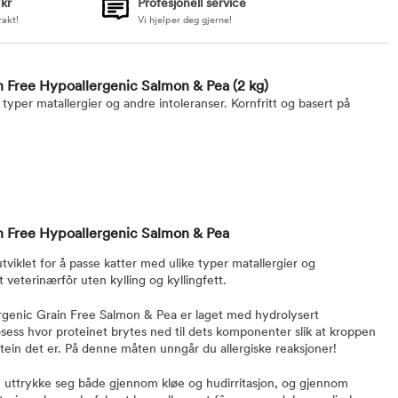
 kr
Profesjonell service
rakt!
Vi hjelper deg gjerne!
ain Free Hypoallergenic Salmon & Pea
(2 kg)
 typer matallergier og andre intoleranser. Kornfritt og basert på
in Free Hypoallergenic Salmon & Pea
tviklet for å passe katter med ulike typer matallergier og
t veterinærfôr uten kylling og kyllingfett.
ergenic Grain Free Salmon & Pea er laget med hydrolysert
sess hvor proteinet brytes ned til dets komponenter slik at kroppen
tein det er. På denne måten unngår du allergiske reaksjoner!
te uttrykke seg både gjennom kløe og hudirritasjon, og gjennom