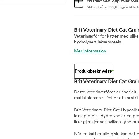
Fri frakt ved kjøp over 599
Akkurat nå
kr
599,00
igjen til fri f
Brit Veterinary Diet Cat Gr
Veterinærfôr for katter med ulike
hydrolysert lakseprotein.
Mer informasjon
Produktbeskrivelse
Brit Veterinary Diet Cat Gra
Dette veterinærfôret er spesielt u
matintoleranse. Det er et kornfrit
Brit Veterinary Diet Cat Hypoall
lakseprotein. Hydrolyse er en pro
ikke gjenkjenner hvilken type pro
Når en katt er allergisk, kan det