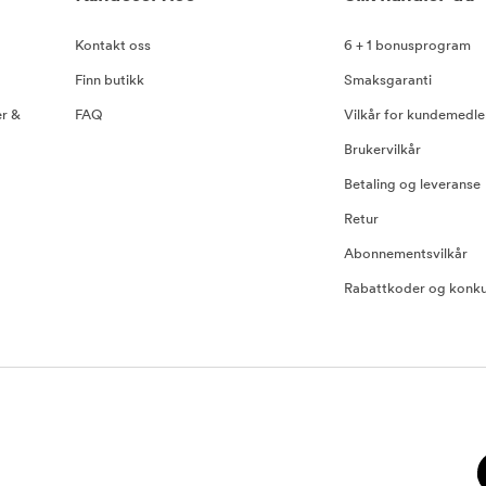
Kontakt oss
6 + 1 bonusprogram
Finn butikk
Smaksgaranti
er &
FAQ
Vilkår for kundemedl
Brukervilkår
Betaling og leveranse
Retur
Abonnementsvilkår
Rabattkoder og konku