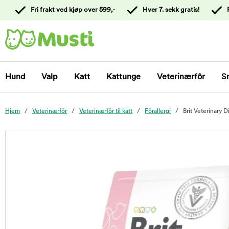
 til
Fri frakt ved kjøp over 599,-
Hver 7. sekk gratis!
oldet
Kontakt
kundeservice
Hund
Valp
Katt
Kattunge
Veterinærfôr
S
Hjem
Veterinærfôr
Veterinærfôr til katt
Fôrallergi
Brit Veterinary 
foo