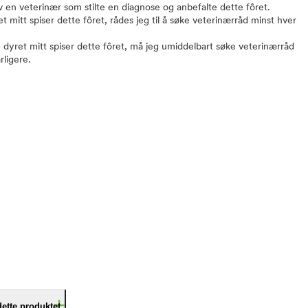
v en veterinær som stilte en diagnose og anbefalte dette fôret.
et mitt spiser dette fôret, rådes jeg til å søke veterinærråd minst hver
e dyret mitt spiser dette fôret, må jeg umiddelbart søke veterinærråd
rligere.
dette produktet