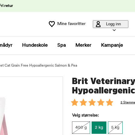
Fri retur
Mine favoritter
Logg inn
mådyr
Hundeskole
Spa
Merker
Kampanje
Diet Cat Grain Free Hypoallergenic Salmon & Pea
Brit Veterinary
Hypoallergeni
2 Stemme
Velg størrelse:
400 g
2 kg
5 kg