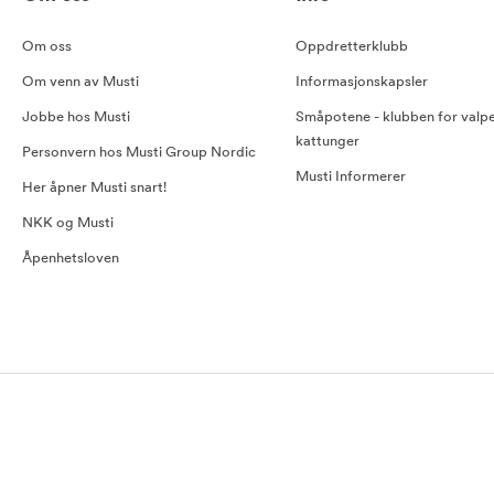
Om oss
Oppdretterklubb
Om venn av Musti
Informasjonskapsler
Jobbe hos Musti
Småpotene - klubben for valp
kattunger
Personvern hos Musti Group Nordic
Musti Informerer
Her åpner Musti snart!
NKK og Musti
Åpenhetsloven