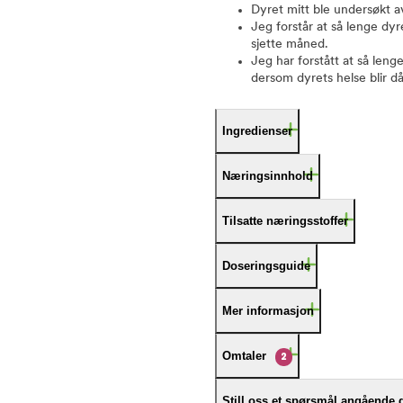
Dyret mitt ble undersøkt a
Jeg forstår at så lenge dyr
sjette måned.
Jeg har forstått at så leng
dersom dyrets helse blir då
Ingredienser
Næringsinnhold
Tilsatte næringsstoffer
Doseringsguide
Mer informasjon
Omtaler
2
Still oss et spørsmål angående 