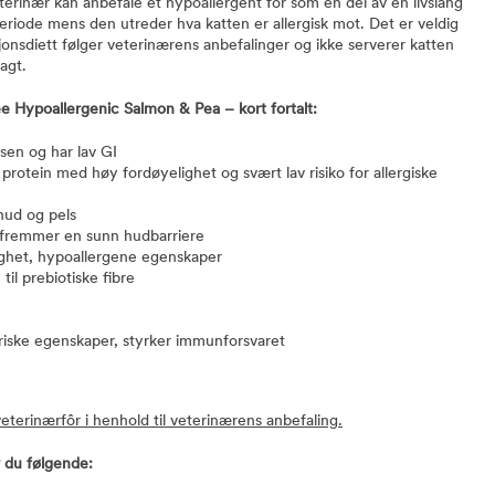
rinær kan anbefale et hypoallergent fôr som en del av en livslang
periode mens den utreder hva katten er allergisk mot. Det er veldig
sjonsdiett følger veterinærens anbefalinger og ikke serverer katten
agt.
ee Hypoallergenic Salmon & Pea – kort fortalt:
lsen og har lav GI
protein med høy fordøyelighet og svært lav risiko for allergiske
hud og pels
– fremmer en sunn hudbarriere
ighet, hypoallergene egenskaper
til prebiotiske fibre
riske egenskaper, styrker immunforsvaret
veterinærfôr i henhold til veterinærens anbefaling.
r du følgende: