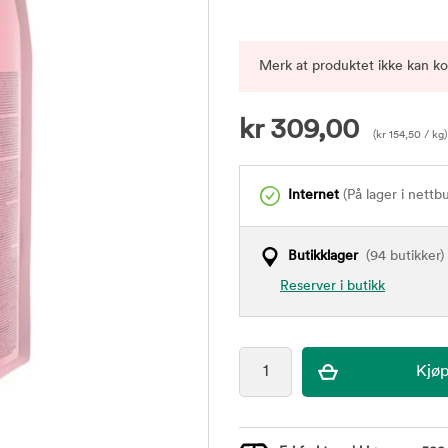
Merk at produktet ikke kan k
kr
309,00
(
kr
154,50
/ kg)
Internet
(På lager i nettb
Butikklager
(94 butikker)
Reserver i butikk