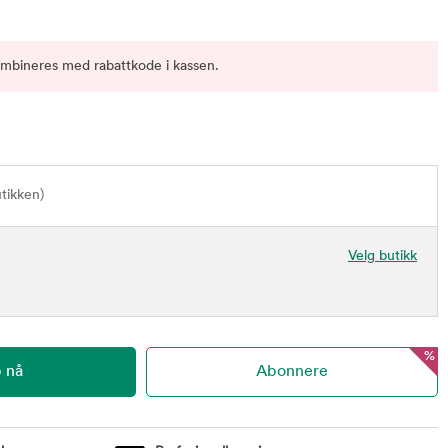
ombineres med rabattkode i kassen.
utikken)
Velg butikk
%