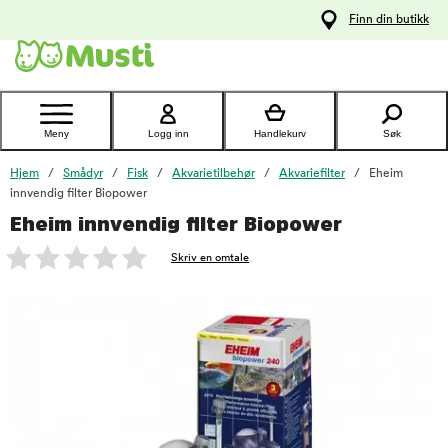
 til
Finn din butikk
oldet
Kontakt
kundeservice
Meny
Logg inn
Handlekurv
Søk
Hjem
Smådyr
Fisk
Akvarietilbehør
Akvariefilter
Eheim
innvendig filter Biopower
Eheim innvendig filter Biopower
foo
Skriv en omtale