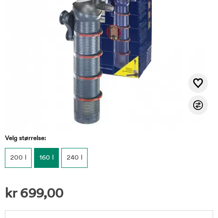
Velg størrelse:
200 l
160 l
240 l
kr
699,00