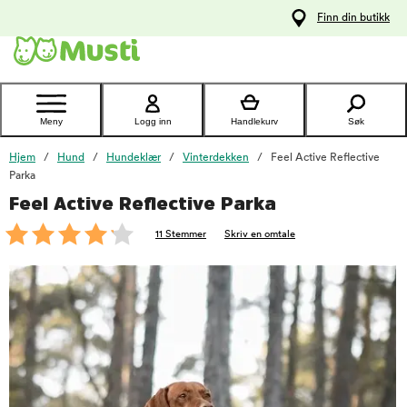
 til
Finn din butikk
oldet
Kontakt
kundeservice
Meny
Logg inn
Handlekurv
Søk
Hjem
Hund
Hundeklær
Vinterdekken
Feel Active Reflective
Parka
Feel Active Reflective Parka
foo
11 Stemmer
Skriv en omtale