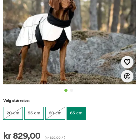
Velg størrelse:
20 cm
55 cm
60 cm
65 cm
kr
829,00
(
kr
829,00
/ )