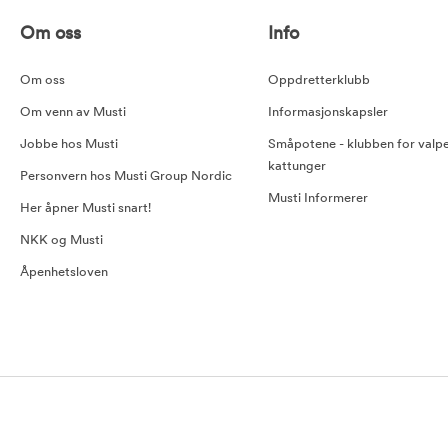
Om oss
Info
Om oss
Oppdretterklubb
Om venn av Musti
Informasjonskapsler
Jobbe hos Musti
Småpotene - klubben for valp
kattunger
Personvern hos Musti Group Nordic
Musti Informerer
Her åpner Musti snart!
NKK og Musti
Åpenhetsloven