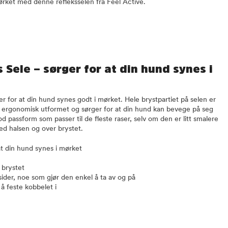
mørket med denne refleksselen fra Feel Active.
 Sele – sørger for at din hund synes i
er for at din hund synes godt i mørket. Hele brystpartiet på selen er
er ergonomisk utformet og sørger for at din hund kan bevege på seg
d passform som passer til de fleste raser, selv om den er litt smalere
ved halsen og over brystet.
at din hund synes i mørket
 brystet
der, noe som gjør den enkel å ta av og på
å feste kobbelet i