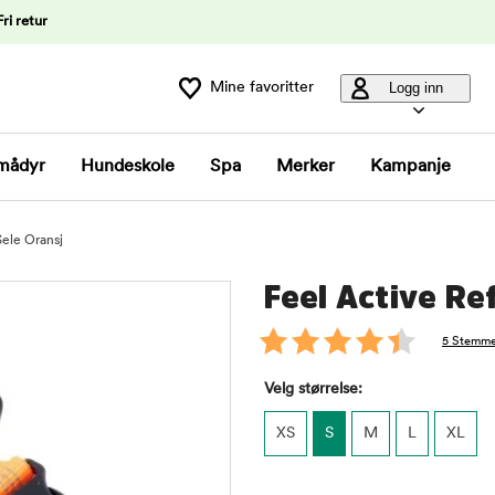
Fri retur
Mine favoritter
Logg inn
mådyr
Hundeskole
Spa
Merker
Kampanje
Sele Oransj
Feel Active Ref
5 Stemme
Velg størrelse:
XS
S
M
L
XL