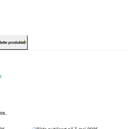
dette produktet
e
re.