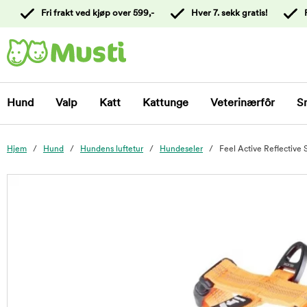
 til
Fri frakt ved kjøp over 599,-
Hver 7. sekk gratis!
oldet
Kontakt
kundeservice
Hund
Valp
Katt
Kattunge
Veterinærfôr
S
Hjem
Hund
Hundens luftetur
Hundeseler
Feel Active Reflective 
foo