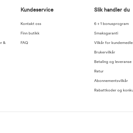
Kundeservice
Slik handler du
Kontakt oss
6 + 1 bonusprogram
Finn butikk
Smaksgaranti
er &
FAQ
Vilkår for kundemedl
Brukervilkår
Betaling og leveranse
Retur
Abonnementsvilkår
Rabattkoder og konku