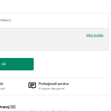
utikken)
Velg butikk
 kr
Profesjonell service
rakt!
Vi hjelper deg gjerne!
Oransj
(S)