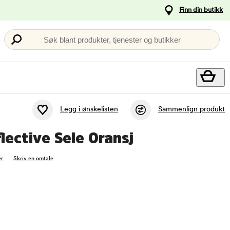
Finn din butikk
Søk blant produkter, tjenester og butikker
Legg i ønskelisten
Sammenlign produkt
lective Sele Oransj
r
Skriv en omtale