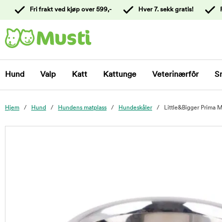
 til
Fri frakt ved kjøp over 599,-
Hver 7. sekk gratis!
oldet
Kontakt
kundeservice
Hund
Valp
Katt
Kattunge
Veterinærfôr
S
Hjem
Hund
Hundens matplass
Hundeskåler
Little&Bigger Prima 
foo