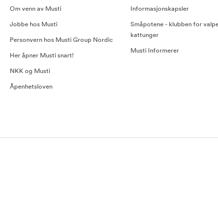
Om venn av Musti
Informasjonskapsler
Jobbe hos Musti
Småpotene - klubben for valp
kattunger
Personvern hos Musti Group Nordic
Musti Informerer
Her åpner Musti snart!
NKK og Musti
Åpenhetsloven