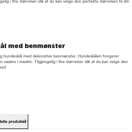
elig i fire størrelser slik at du kan velge den perfekte størrelsen til din
kål med benmønster
elig hundeskål med dekorative benmønster. Hundeskålen fungerer
askes i maskin. Tilgjengelig i fire størrelser slik at du kan velge den
est!
dette produktet