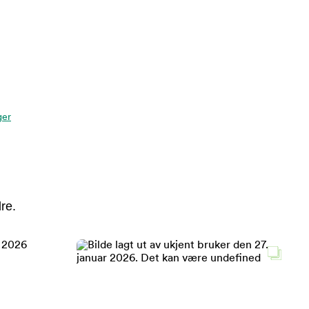
ger
re.