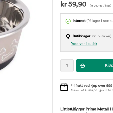
kr
59,90
(
kr
260,43
/ liter)
Internet
(På lager i nettb
Butikklager
(91 butikker)
Reserver i butikk
Fri frakt ved kjøp over 599
Akkurat nå
kr
599,00
igjen til fri f
Little&Bigger Prima Metall 