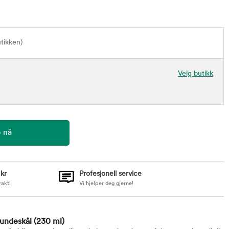
utikken)
Velg butikk
 kr
Profesjonell service
rakt!
Vi hjelper deg gjerne!
Hundeskål
(230 ml)