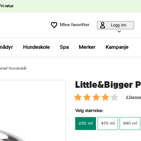
Fri retur
Mine favoritter
Logg inn
mådyr
Hundeskole
Spa
Merker
Kampanje
Metall Hundeskål
Little&Bigger 
3 Stemme
Velg størrelse:
230 ml
470 ml
940 ml