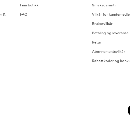
Finn butikk
Smaksgaranti
er &
FAQ
Vilkår for kundemedl
Brukervilkår
Betaling og leveranse
Retur
Abonnementsvilkår
Rabattkoder og konku