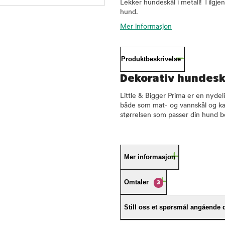
Lekker hundeskål i metall! Tilgjeng
hund.
Mer informasjon
Produktbeskrivelse
Dekorativ hundes
Little & Bigger Prima er en nyd
både som mat- og vannskål og kan v
størrelsen som passer din hund b
Mer informasjon
Omtaler
3
Still oss et spørsmål angående 