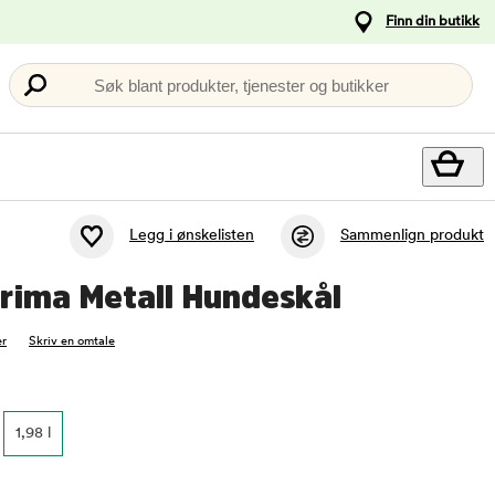
Finn din butikk
Søk blant produkter, tjenester og butikker
Legg i ønskelisten
Sammenlign produkt
Prima Metall Hundeskål
r
Skriv en omtale
1,98 l