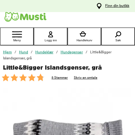
 til
Finn din butikk
oldet
Kontakt
kundeservice
Meny
Logg inn
Handlekurv
Søk
Hjem
Hund
Hundeklær
Hundegenser
Little&Bigger
Islandsgenser, grå
Little&Bigger Islandsgenser, grå
foo
5 Stemmer
Skriv en omtale