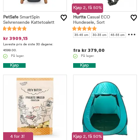
Kjøp 2, få 50%
PetSafe
SmartSpin
Hurtta
Casual ECO
Selvrensende Kattetoalett
Hundesele, Sort
...
35-45 cm
30-35 cm
45-55 cm
kr
3909,15
50-60 cm
60-70 cm
70-80 cm
Laveste pris de siste 30 dagene:
90-100
fra
kr
379,00
4599.00.
På lager.
På lager.
Kjøp
Kjøp
4 for 3!
Kjøp 2, få 50%