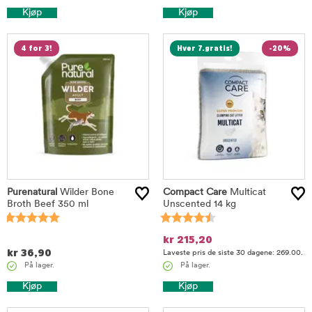
Kjøp
Kjøp
4 for 3!
Hver 7.gratis!
-20%
Purenatural
Wilder Bone
Compact Care
Multicat
Broth Beef 350 ml
Unscented 14 kg
kr
215,20
kr
36,90
Laveste pris de siste 30 dagene: 269.00.
På lager.
På lager.
Kjøp
Kjøp