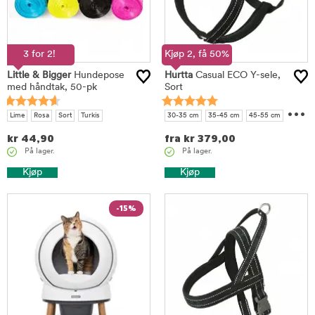
3 for 2!
Kjøp 2, få 50%
Little & Bigger
Hundepose
Hurtta
Casual ECO Y-sele,
med håndtak, 50-pk
Sort
...
Lime
Rosa
Sort
Turkis
30-35 cm
35-45 cm
45-55 cm
50-60 cm
60-70 cm
70-80 cm
kr
44,90
fra
kr
379,00
90-100 cm
På lager.
På lager.
Kjøp
Kjøp
-15%