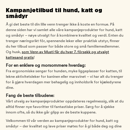
Kampanjetilbud til hund, katt og
smådyr
Å gi det beste til din lille venn trenger ikke å koste en formue. På
denne siden har vi samlet alle våre kampanjeprodukter for hund, katt
og smådyr – nøye utvalgt for å kombinere kvalitet og verdi. Enten du
trenger næringsrikt fôr, spennende leker eller praktisk utstyr, finner
du her tilbud som passer for både store og små familiemedlemmer.
Og husk,
som Venn av Musti får du hver 7. fôrsekk og utvalgt
kattesand gratis
!
For en enklere og morsommere hverdag:
Fra ergonomiske senger for hunden, myke liggeplasser for katten, til
lekne aktivitetsleker for kaninen eller marsvinet – vi har alt du trenger
for å gjøre hverdagen mer behagelig og innholdsrik for kjæledyrene
dine.
Fang de beste tilbudene:
Vårt utvalg av kampanjeprodukter oppdateres regelmessig, slik at du
alltid finner nye favoritter til fantastiske priser. Sørg for å sjekke
innom ofte, så du ikke går glipp av de beste kuppene.
Velkommen til vår verden av kampanjeprodukter for hund, katt og
smådyr – der kvalitet og lave priser møtes for å gi både deg og dine