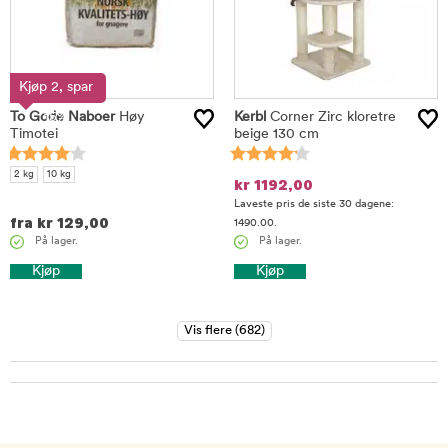
Kjøp 2, spar
To Gode Naboer
15%
Høy
Kerbl
Corner Zirc kloretre
Timotei
beige 130 cm
2 kg
10 kg
kr
1192,00
Laveste pris de siste 30 dagene:
fra
kr
129,00
1490.00.
På lager.
På lager.
Kjøp
Kjøp