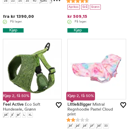
28
23
25
35
40
40XS
45XS
50
60
65
70
80
Aprikos
Grå
Grønn
fra
kr
1390,00
kr
509,15
På lager.
På lager.
Kjøp
Kjøp
Kjøp 2, få 50%
Kjøp 2, få 50%
Feel Active
Eco Soft
Little&Bigger
Mistral
Hundesele, Grønn
Regnhoodie Pastel Cloud
print
XS
S
M
L
XL
35
20
25
27
30
33