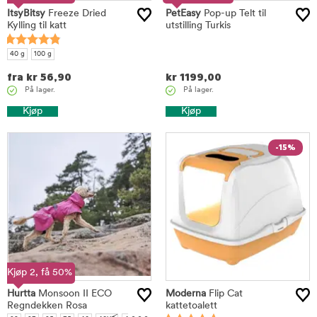
ItsyBitsy
Freeze Dried
PetEasy
Pop-up Telt til
Kylling til katt
utstilling Turkis
40 g
100 g
fra
kr
56,90
kr
1199,00
På lager.
På lager.
Kjøp
Kjøp
-15%
Kjøp 2, få 50%
Hurtta
Monsoon II ECO
Moderna
Flip Cat
Regndekken Rosa
...
kattetoalett