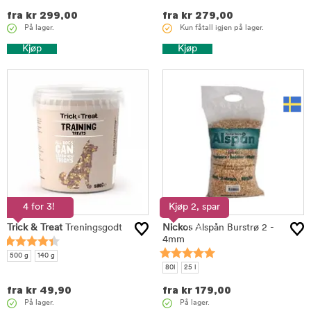
fra
kr
299,00
fra
kr
279,00
På lager.
Kun fåtall igjen på lager.
Kjøp
Kjøp
4 for 3!
Kjøp 2, spar
Trick & Treat
Treningsgodt
Nickos
15%
Alspån Burstrø 2 -
4mm
500 g
140 g
80l
25 l
fra
kr
49,90
fra
kr
179,00
På lager.
På lager.