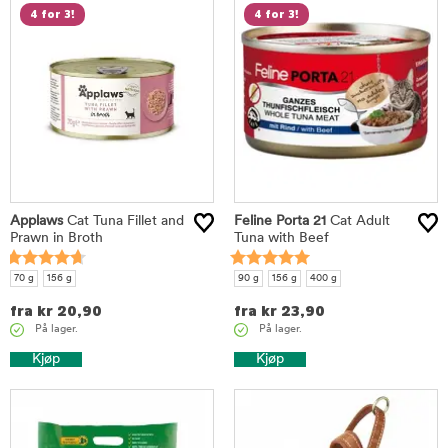
4 for 3!
4 for 3!
Applaws
Cat Tuna Fillet and
Feline Porta 21
Cat Adult
Prawn in Broth
Tuna with Beef
70 g
156 g
90 g
156 g
400 g
fra
kr
20,90
fra
kr
23,90
På lager.
På lager.
Kjøp
Kjøp