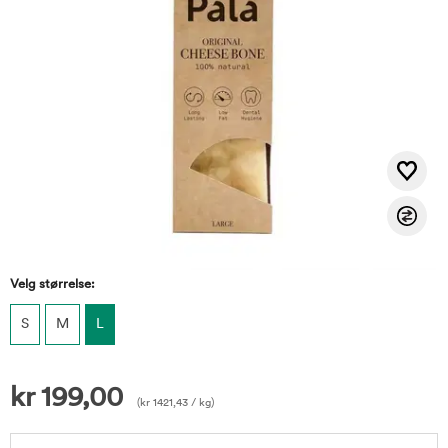
Velg størrelse:
S
M
L
kr
199,00
(
kr
1421,43
/ kg)