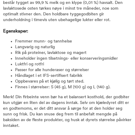
består tygget av 99,9 % melk og en klype (0,01 %) havsalt. Den
lavlaktosede osten tørkes nøye i minst tre måneder, noe som
optimalt stivner den. Den holdbare tyggegodbiten gir
underholdning i timevis uten ubehagelige lukter eller rot.
Egenskaper:
Fremmer munn- og tannhelse
Langvarig og naturlig
Rik på proteiner, lavlaktose og magert
Inneholder ingen tilsetnings- eller konserveringsmidler
Luktfri og rotfri
Passer for alle hunderaser og størrelser
Håndlaget i et IFS-sertifisert fabrikk
Oppbevares på et kjølig og tørt sted.
Finnes i størrelser: S (45 g), M (100 g) og L (140 g).
Merk! Din firbeinte venn bør ha et balansert kosthold, der godbiter
kun utgjør en liten del av dagens inntak. Selv om kjæledyret ditt er
en godtemoms, er det ditt ansvar å sørge for at den holder seg
sunn og frisk. Du kan snuse deg frem til anbefalt mengde på
baksiden av de fleste produkter, og husk at dyrets størrelse påvirker
inntaket.