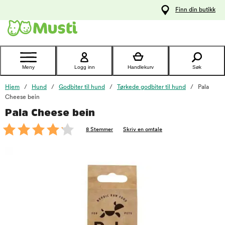
 til
Finn din butikk
oldet
Kontakt
kundeservice
Meny
Logg inn
Handlekurv
Søk
Hjem
Hund
Godbiter til hund
Tørkede godbiter til hund
Pala
Cheese bein
Pala Cheese bein
foo
8 Stemmer
Skriv en omtale