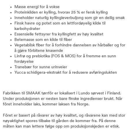
Masse energi for å vokse
Proteinkilden er kylling, hvorav 25 % er fersk kylling
Inneholder naturlig kyllingleverbuljong som gir en deilig smak
Finsk havre og potet som en lettfordøyelig kilde til
karbohydrater
Essensielle fettsyrer fra kyllingfett av høy kvalitet
Betemasse som en kilde til fiber
Vegetabilsk fiber for å forhindre dannelsen av hårballer og for
å gjøre fôrbitene knasende
Linfrø og prebiotika (FOS & MOS) for å fremme en sunn
fordøyelse
Tranebær for sunne urinveier
Yucca schidigera-ekstrakt for å redusere avføringslukten
Fabrikken til SMAAK tørrfôr er lokalisert i Lundo sørvest i Finland.
Under produksjonen er nesten bare finske ingredienser brukt. Når
fôret inneholder laks, kommer laksen fra Norge.
Fôret er basert på råvarer av høy kvalitet, og råvarene kan med stor
nøyaktighet spores tilbake til gården de kommer fra. På denne
måten kan man lettere følge opp om produksjonskjeden er etisk.