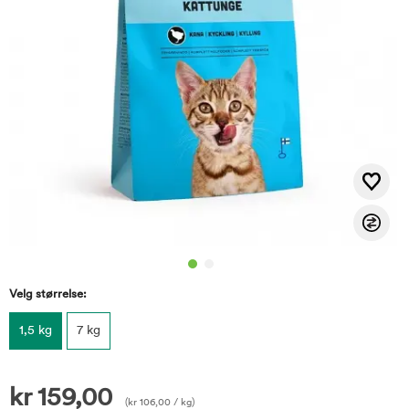
Velg størrelse:
1,5 kg
7 kg
kr
159,00
(
kr
106,00
/ kg)