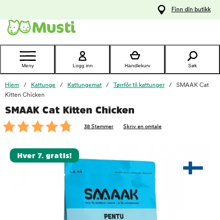
 til
Finn din butikk
oldet
Kontakt
kundeservice
Meny
Logg inn
Handlekurv
Søk
Hjem
Kattunge
Kattungemat
Tørrfôr til kattunger
SMAAK Cat
Kitten Chicken
SMAAK Cat Kitten Chicken
foo
38 Stemmer
Skriv en omtale
Hver 7. gratis!