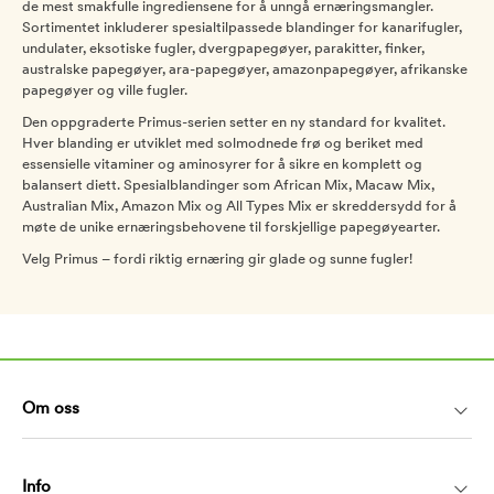
de mest smakfulle ingrediensene for å unngå ernæringsmangler.
Sortimentet inkluderer spesialtilpassede blandinger for kanarifugler,
undulater, eksotiske fugler, dvergpapegøyer, parakitter, finker,
australske papegøyer, ara-papegøyer, amazonpapegøyer, afrikanske
papegøyer og ville fugler.
Den oppgraderte Primus-serien setter en ny standard for kvalitet.
Hver blanding er utviklet med solmodnede frø og beriket med
essensielle vitaminer og aminosyrer for å sikre en komplett og
balansert diett. Spesialblandinger som African Mix, Macaw Mix,
Australian Mix, Amazon Mix og All Types Mix er skreddersydd for å
møte de unike ernæringsbehovene til forskjellige papegøyearter.
Velg Primus – fordi riktig ernæring gir glade og sunne fugler!
Om oss
Info