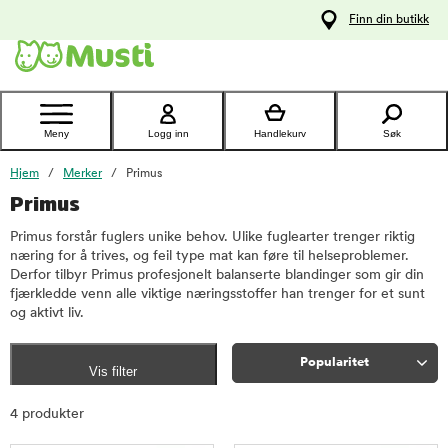
 til
Finn din butikk
oldet
Kontakt
kundeservice
Meny
Logg inn
Handlekurv
Søk
Hjem
Merker
Primus
Primus
Primus forstår fuglers unike behov. Ulike fuglearter trenger riktig
næring for å trives, og feil type mat kan føre til helseproblemer.
Derfor tilbyr Primus profesjonelt balanserte blandinger som gir din
fjærkledde venn alle viktige næringsstoffer han trenger for et sunt
og aktivt liv.
Popularitet
Vis filter
Sorter
4 produkter